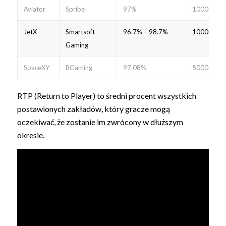
Aviator
Spribe
97%
1000000x
JetX
Smartsoft
96.7% – 98.7%
100000x
Gaming
SpaceXY
BGaming
97.08%
50000x
RTP (Return to Player) to średni procent wszystkich
postawionych zakładów, który gracze mogą
oczekiwać, że zostanie im zwrócony w dłuższym
okresie.