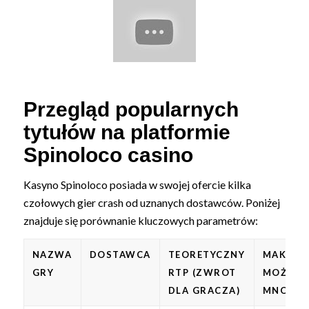
Przegląd popularnych
tytułów na platformie
Spinoloco casino
Kasyno Spinoloco posiada w swojej ofercie kilka
czołowych gier crash od uznanych dostawców. Poniżej
znajduje się porównanie kluczowych parametrów:
NAZWA
DOSTAWCA
TEORETYCZNY
MAKSYM
GRY
RTP (ZWROT
MOŻLIW
DLA GRACZA)
MNOŻNI