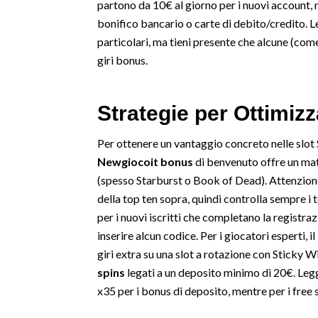
partono da 10€ al giorno per i nuovi account, 
bonifico bancario o carte di debito/credito. Le
particolari, ma tieni presente che alcune (co
giri bonus.
Strategie per Ottimizz
Per ottenere un vantaggio concreto nelle slot
Newgiocoit bonus
di benvenuto offre un matc
(spesso Starburst o Book of Dead). Attenzione:
della top ten sopra, quindi controlla sempre i 
per i nuovi iscritti che completano la registra
inserire alcun codice. Per i giocatori esperti, il
giri extra su una slot a rotazione con Sticky W
spins
legati a un deposito minimo di 20€. Leggi
x35 per i bonus di deposito, mentre per i free s