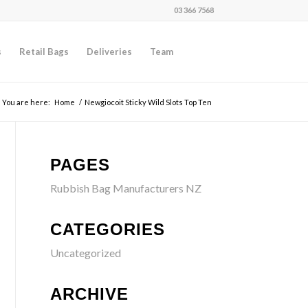
03 366 7568
s
Retail Bags
Deliveries
Team
You are here:
Home
/
Newgiocoit Sticky Wild Slots Top Ten
PAGES
Rubbish Bag Manufacturers NZ
CATEGORIES
Uncategorized
ARCHIVE