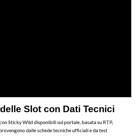
 delle Slot con Dati Tecnici
 con Sticky Wild disponibili sul portale, basata su RTP,
i provengono dalle schede tecniche ufficiali e da test