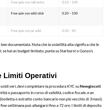
Free spin con rulli extra
0.10 – 100
Free spin con wild stick
0.20 – 100
Free spin con jar wild
0.20 – 40
ben documentata. Nota che la volatilità alta significa che le
; se hai un budget limitato, punta su Starburst o Gonzo’s
 Limiti Operativi
e soldi veri, devi completare la procedura KYC su
Newgiocoit
ntità o passaporto in corso di validità, codice fiscale, e un
 (bolletta o estratto conto bancario non più vecchio di 3 mesi).
fine settimana può allungarsi fino a 72 ore. I limiti di deposito