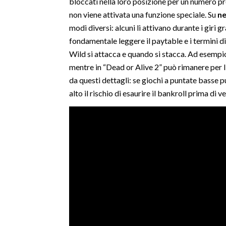
bloccati nella loro posizione per un numero pres
non viene attivata una funzione speciale. Su
ne
modi diversi: alcuni li attivano durante i giri g
fondamentale leggere il paytable e i termini 
Wild si attacca e quando si stacca. Ad esempio,
mentre in “Dead or Alive 2” può rimanere per l’
da questi dettagli: se giochi a puntate basse pu
alto il rischio di esaurire il bankroll prima di