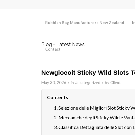
Rubbish Bag Manufacturers New Zealand
I
Blog - Latest News
Contact
Newgiocoit Sticky Wild Slots 
/
/
May 30, 2026
in
Uncategorized
by
Client
Contents
Selezione delle Migliori Slot Sticky 
Meccaniche degli Sticky Wild e Vanta
Classifica Dettagliata delle Slot con 