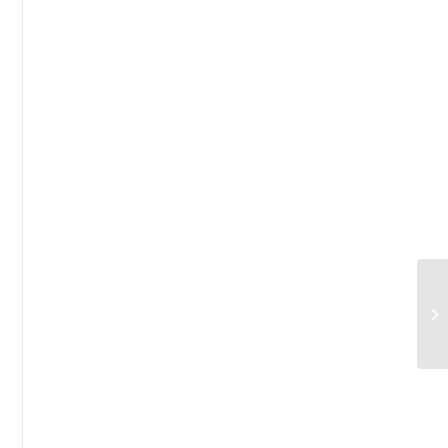
St
Tu