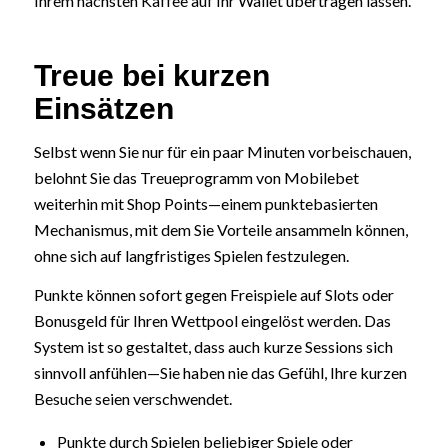
Ihrem nächsten Kaffee auf Ihr Wallet übertragen lassen.
Treue bei kurzen
Einsätzen
Selbst wenn Sie nur für ein paar Minuten vorbeischauen,
belohnt Sie das Treueprogramm von Mobilebet
weiterhin mit Shop Points—einem punktebasierten
Mechanismus, mit dem Sie Vorteile ansammeln können,
ohne sich auf langfristiges Spielen festzulegen.
Punkte können sofort gegen Freispiele auf Slots oder
Bonusgeld für Ihren Wettpool eingelöst werden. Das
System ist so gestaltet, dass auch kurze Sessions sich
sinnvoll anfühlen—Sie haben nie das Gefühl, Ihre kurzen
Besuche seien verschwendet.
Punkte durch Spielen beliebiger Spiele oder