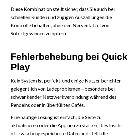
Diese Kombination stellt sicher, dass Sie auch bei
schnellen Runden und zügigen Auszahlungen die
Kontrolle behalten, ohne den Nervenkitzel von
Sofortgewinnen zu opfern.
Fehlerbehebung bei Quick
Play
Kein System ist perfekt, und einige Nutzer berichten
gelegentlich von Ladeproblemen—besonders bei
schwankender Netzwerkverbindung während des
Pendelns oder in überfüllten Cafés.
Eine häufige Lösung ist einfach, die Seite zu
aktualisieren oder die App neu zu starten; dies löscht
oft zwischengespeicherte Daten und stellt die