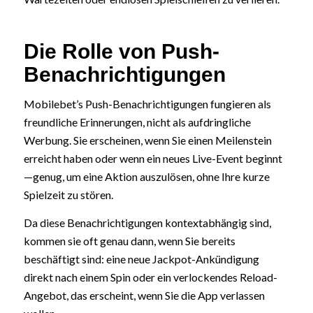
Die Rolle von Push-
Benachrichtigungen
Mobilebet’s Push-Benachrichtigungen fungieren als
freundliche Erinnerungen, nicht als aufdringliche
Werbung. Sie erscheinen, wenn Sie einen Meilenstein
erreicht haben oder wenn ein neues Live-Event beginnt
—genug, um eine Aktion auszulösen, ohne Ihre kurze
Spielzeit zu stören.
Da diese Benachrichtigungen kontextabhängig sind,
kommen sie oft genau dann, wenn Sie bereits
beschäftigt sind: eine neue Jackpot-Ankündigung
direkt nach einem Spin oder ein verlockendes Reload-
Angebot, das erscheint, wenn Sie die App verlassen