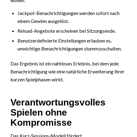
wollen.
Jackpot-Benachrichtigungen werden sofort nach
einem Gewinn ausgelöst.
Reload-Angebote erscheinen bei Sitzungsende.
Benutzerdefinierte Einstellungen erlauben es,
unwichtige Benachrichtigungen stummzuschalten.
Das Ergebnis ist ein nahtloses Erlebnis, bei dem jede
Benachrichtigung wie eine natürliche Erweiterung Ihrer
kurzen Spielphasen wirkt.
Verantwortungsvolles
Spielen ohne
Kompromisse
Das Kurz‑Sessions‑Modell fördert