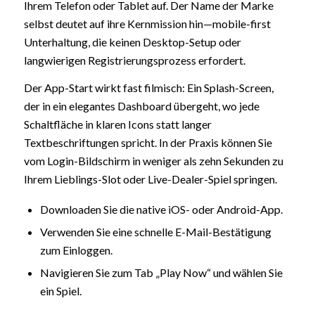
Ihrem Telefon oder Tablet auf. Der Name der Marke
selbst deutet auf ihre Kernmission hin—mobile-first
Unterhaltung, die keinen Desktop-Setup oder
langwierigen Registrierungsprozess erfordert.
Der App-Start wirkt fast filmisch: Ein Splash-Screen,
der in ein elegantes Dashboard übergeht, wo jede
Schaltfläche in klaren Icons statt langer
Textbeschriftungen spricht. In der Praxis können Sie
vom Login-Bildschirm in weniger als zehn Sekunden zu
Ihrem Lieblings-Slot oder Live-Dealer-Spiel springen.
Downloaden Sie die native iOS- oder Android-App.
Verwenden Sie eine schnelle E-Mail-Bestätigung
zum Einloggen.
Navigieren Sie zum Tab „Play Now“ und wählen Sie
ein Spiel.