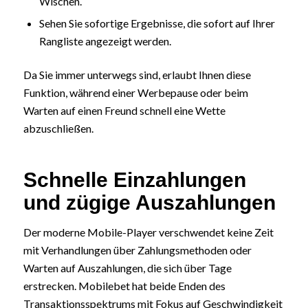
Wischen.
Sehen Sie sofortige Ergebnisse, die sofort auf Ihrer
Rangliste angezeigt werden.
Da Sie immer unterwegs sind, erlaubt Ihnen diese
Funktion, während einer Werbepause oder beim
Warten auf einen Freund schnell eine Wette
abzuschließen.
Schnelle Einzahlungen
und zügige Auszahlungen
Der moderne Mobile-Player verschwendet keine Zeit
mit Verhandlungen über Zahlungsmethoden oder
Warten auf Auszahlungen, die sich über Tage
erstrecken. Mobilebet hat beide Enden des
Transaktionsspektrums mit Fokus auf Geschwindigkeit