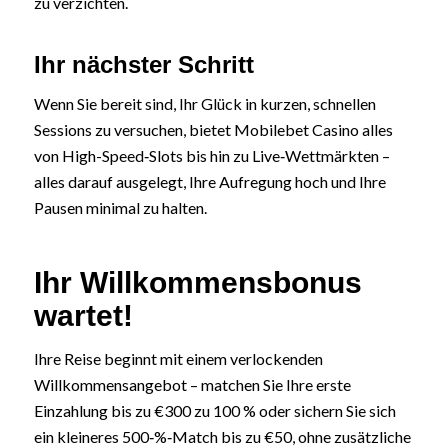
zu verzichten.
Ihr nächster Schritt
Wenn Sie bereit sind, Ihr Glück in kurzen, schnellen
Sessions zu versuchen, bietet Mobilebet Casino alles
von High-Speed‑Slots bis hin zu Live‑Wettmärkten –
alles darauf ausgelegt, Ihre Aufregung hoch und Ihre
Pausen minimal zu halten.
Ihr Willkommensbonus
wartet!
Ihre Reise beginnt mit einem verlockenden
Willkommensangebot – matchen Sie Ihre erste
Einzahlung bis zu €300 zu 100 % oder sichern Sie sich
ein kleineres 500‑%‑Match bis zu €50, ohne zusätzliche