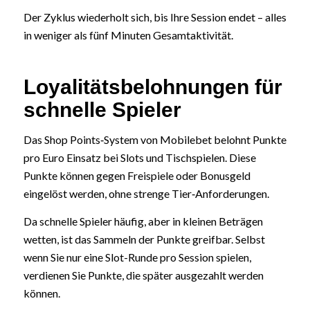
Der Zyklus wiederholt sich, bis Ihre Session endet – alles
in weniger als fünf Minuten Gesamtaktivität.
Loyalitätsbelohnungen für
schnelle Spieler
Das Shop Points‑System von Mobilebet belohnt Punkte
pro Euro Einsatz bei Slots und Tischspielen. Diese
Punkte können gegen Freispiele oder Bonusgeld
eingelöst werden, ohne strenge Tier‑Anforderungen.
Da schnelle Spieler häufig, aber in kleinen Beträgen
wetten, ist das Sammeln der Punkte greifbar. Selbst
wenn Sie nur eine Slot-Runde pro Session spielen,
verdienen Sie Punkte, die später ausgezahlt werden
können.