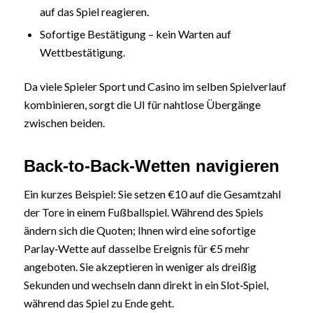
auf das Spiel reagieren.
Sofortige Bestätigung – kein Warten auf
Wettbestätigung.
Da viele Spieler Sport und Casino im selben Spielverlauf
kombinieren, sorgt die UI für nahtlose Übergänge
zwischen beiden.
Back-to-Back-Wetten navigieren
Ein kurzes Beispiel: Sie setzen €10 auf die Gesamtzahl
der Tore in einem Fußballspiel. Während des Spiels
ändern sich die Quoten; Ihnen wird eine sofortige
Parlay‑Wette auf dasselbe Ereignis für €5 mehr
angeboten. Sie akzeptieren in weniger als dreißig
Sekunden und wechseln dann direkt in ein Slot‑Spiel,
während das Spiel zu Ende geht.