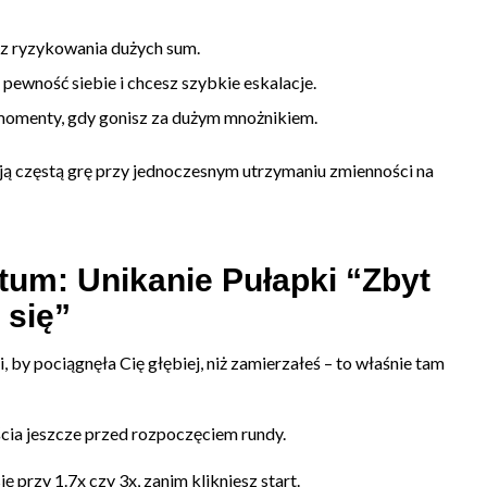
z ryzykowania dużych sum.
pewność siebie i chcesz szybkie eskalacje.
momenty, gdy gonisz za dużym mnożnikiem.
ają częstą grę przy jednoczesnym utrzymaniu zmienności na
um: Unikanie Pułapki “Zbyt
 się”
y pociągnęła Cię głębiej, niż zamierzałeś – to właśnie tam
cia jeszcze przed rozpoczęciem rundy.
ę przy 1.7x czy 3x, zanim klikniesz start.