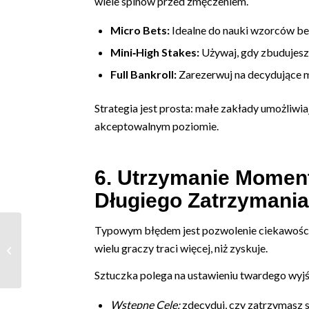
wiele spinów przed zmęczeniem.
Micro Bets:
Idealne do nauki wzorców be
Mini‑High Stakes:
Używaj, gdy zbudujesz 
Full Bankroll:
Zarezerwuj na decydujące 
Strategia jest prosta: małe zakłady umożliwi
akceptowalnym poziomie.
6. Utrzymanie Moment
Długiego Zatrzymania
Typowym błędem jest pozwolenie ciekawości, b
BlazeBet: Quick‑Fire Gaming For The
wielu graczy traci więcej, niż zyskuje.
Modern Player
Sztuczka polega na ustawieniu twardego wyjś
Wstępne Cele:
zdecyduj, czy zatrzymasz si