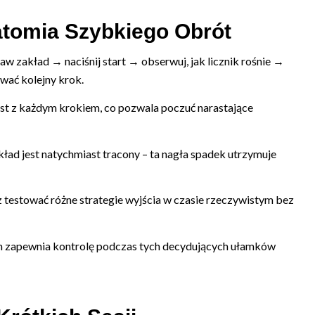
atomia Szybkiego Obrót
aw zakład → naciśnij start → obserwuj, jak licznik rośnie →
ować kolejny krok.
ost z każdym krokiem, co pozwala poczuć narastające
ład jest natychmiast tracony – ta nagła spadek utrzymuje
z testować różne strategie wyjścia w czasie rzeczywistym bez
em zapewnia kontrolę podczas tych decydujących ułamków