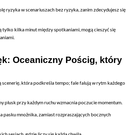
ę ryzyka w scenariuszach bez ryzyka, zanim zdecydujesz się
ą tylko kilka minut między spotkaniami, mogą cieszyć się
aniami.
ięk: Oceaniczny Pościg, który
cenerię, która podkreśla tempo; fale falują w rytm każdego
telny plusk przy każdym ruchu wzmacnia poczucie momentum.
ę na pasku mnożnika, zamiast rozpraszających bocznych
ch sesjach, gdzie liczy się każda chwila.