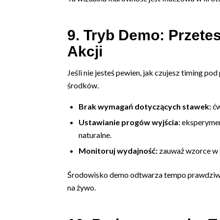
9. Tryb Demo: Przete
Akcji
Jeśli nie jesteś pewien, jak czujesz timing p
środków.
Brak wymagań dotyczących stawek:
ćw
Ustawianie progów wyjścia:
eksperyment
naturalne.
Monitoruj wydajność:
zauważ wzorce w s
Środowisko demo odtwarza tempo prawdziwej 
na żywo.