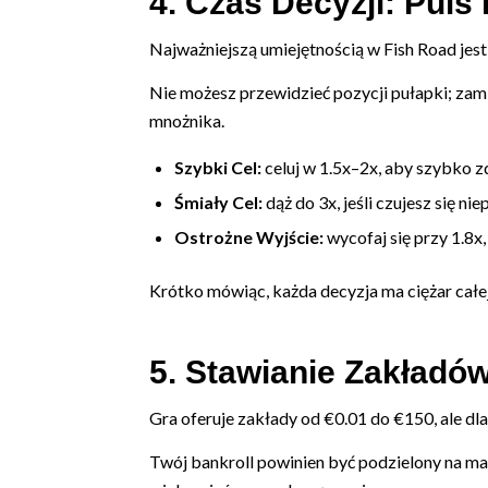
4. Czas Decyzji: Puls 
Najważniejszą umiejętnością w Fish Road jest 
Nie możesz przewidzieć pozycji pułapki; zami
mnożnika.
Szybki Cel:
celuj w 1.5x–2x, aby szybko 
Śmiały Cel:
dąż do 3x, jeśli czujesz się n
Ostrożne Wyjście:
wycofaj się przy 1.8x,
Krótko mówiąc, każda decyzja ma ciężar całej
5. Stawianie Zakładów
Gra oferuje zakłady od €0.01 do €150, ale dla
Twój bankroll powinien być podzielony na ma