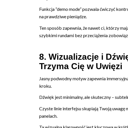
Funkcja “demo mode” pozwala ćwiczyć kontrol
na prawdziwe pieniądze.
Ten sposób zapewnia, że nawet ci, którzy maj
szybkimi rundami bez przeciążenia zobowiąz
8. Wizualizacje i Dźw
Trzyma Cię w Uwięzi
Jasny podwodny motyw zapewnia immersyjną s
kroku.
Dźwięk jest minimalny, ale skuteczny – sub
Czyste linie interfejsu skupiają Twoją uwag
panelach.
Ta wizualna klarowność jest kluczowa w krótki