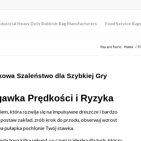
ndustrial Heavy Duty Rubbish Bag Manufacturers
Food Service Bag
You are here:
Home
/
F
kowa Szaleństwo dla Szybkiej Gry
igawka Prędkości i Ryzyka
iem, która rozwija się na impulsywne dreszcze i bardzo
: postaw zakład, zrób krok do przodu, obserwuj wzrost
owa pułapka pochłonie Twój stawka.
da trwa kilka sekund, co czyni ją idealną dla tych, którzy