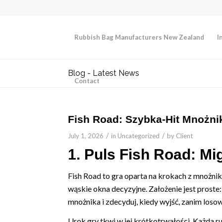
Rubbish Bag Manufacturers New Zealand
I
Blog - Latest News
Contact
Fish Road: Szybka‑Hit Mnożni
/
/
July 1, 2026
in
Uncategorized
by
Client
1. Puls Fish Road: M
Fish Road to gra oparta na krokach z mnożnik
wąskie okna decyzyjne. Założenie jest proste
mnożnika i zdecyduj, kiedy wyjść, zanim los
Urok gry tkwi w jej krótkotrwałości. Każda run