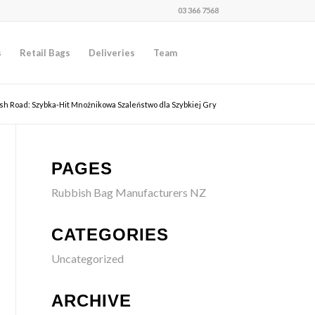
03 366 7568
s
Retail Bags
Deliveries
Team
ish Road: Szybka‑Hit Mnożnikowa Szaleństwo dla Szybkiej Gry
PAGES
Rubbish Bag Manufacturers NZ
CATEGORIES
Uncategorized
ARCHIVE