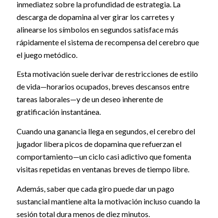
inmediatez sobre la profundidad de estrategia. La
descarga de dopamina al ver girar los carretes y
alinearse los símbolos en segundos satisface más
rápidamente el sistema de recompensa del cerebro que
el juego metódico.
Esta motivación suele derivar de restricciones de estilo
de vida—horarios ocupados, breves descansos entre
tareas laborales—y de un deseo inherente de
gratificación instantánea.
Cuando una ganancia llega en segundos, el cerebro del
jugador libera picos de dopamina que refuerzan el
comportamiento—un ciclo casi adictivo que fomenta
visitas repetidas en ventanas breves de tiempo libre.
Además, saber que cada giro puede dar un pago
sustancial mantiene alta la motivación incluso cuando la
sesión total dura menos de diez minutos.