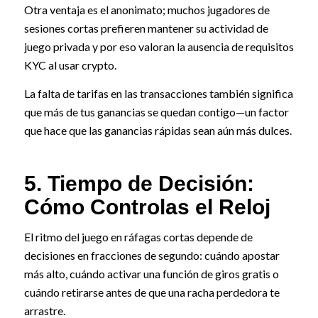
Otra ventaja es el anonimato; muchos jugadores de
sesiones cortas prefieren mantener su actividad de
juego privada y por eso valoran la ausencia de requisitos
KYC al usar crypto.
La falta de tarifas en las transacciones también significa
que más de tus ganancias se quedan contigo—un factor
que hace que las ganancias rápidas sean aún más dulces.
5. Tiempo de Decisión:
Cómo Controlas el Reloj
El ritmo del juego en ráfagas cortas depende de
decisiones en fracciones de segundo: cuándo apostar
más alto, cuándo activar una función de giros gratis o
cuándo retirarse antes de que una racha perdedora te
arrastre.