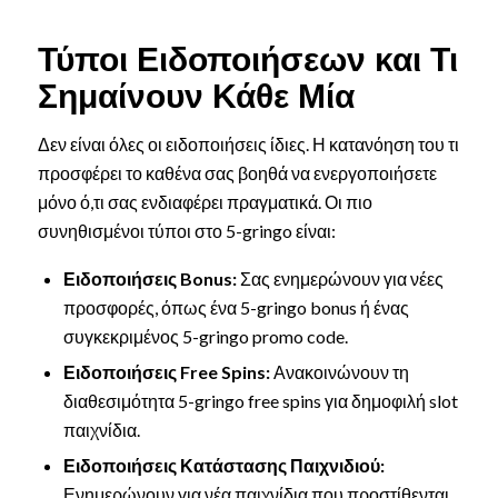
Τύποι Ειδοποιήσεων και Τι
Σημαίνουν Κάθε Μία
Δεν είναι όλες οι ειδοποιήσεις ίδιες. Η κατανόηση του τι
προσφέρει το καθένα σας βοηθά να ενεργοποιήσετε
μόνο ό,τι σας ενδιαφέρει πραγματικά. Οι πιο
συνηθισμένοι τύποι στο 5-gringo είναι:
Ειδοποιήσεις Bonus:
Σας ενημερώνουν για νέες
προσφορές, όπως ένα 5-gringo bonus ή ένας
συγκεκριμένος 5-gringo promo code.
Ειδοποιήσεις Free Spins:
Ανακοινώνουν τη
διαθεσιμότητα 5-gringo free spins για δημοφιλή slot
παιχνίδια.
Ειδοποιήσεις Κατάστασης Παιχνιδιού:
Ενημερώνουν για νέα παιχνίδια που προστίθενται