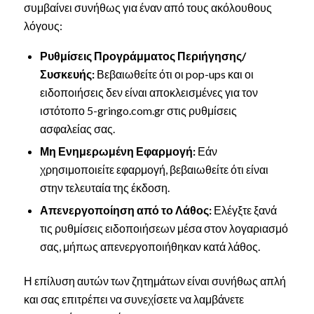
συμβαίνει συνήθως για έναν από τους ακόλουθους
λόγους:
Ρυθμίσεις Προγράμματος Περιήγησης/
Συσκευής:
Βεβαιωθείτε ότι οι pop-ups και οι
ειδοποιήσεις δεν είναι αποκλεισμένες για τον
ιστότοπο 5-gringo.com.gr στις ρυθμίσεις
ασφαλείας σας.
Μη Ενημερωμένη Εφαρμογή:
Εάν
χρησιμοποιείτε εφαρμογή, βεβαιωθείτε ότι είναι
στην τελευταία της έκδοση.
Απενεργοποίηση από το Λάθος:
Ελέγξτε ξανά
τις ρυθμίσεις ειδοποιήσεων μέσα στον λογαριασμό
σας, μήπως απενεργοποιήθηκαν κατά λάθος.
Η επίλυση αυτών των ζητημάτων είναι συνήθως απλή
και σας επιτρέπει να συνεχίσετε να λαμβάνετε