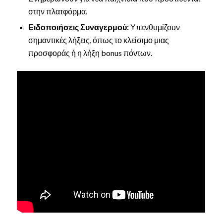
στην πλατφόρμα.
Ειδοποιήσεις Συναγερμού:
Υπενθυμίζουν
σημαντικές λήξεις, όπως το κλείσιμο μιας
προσφοράς ή η λήξη bonus πόντων.