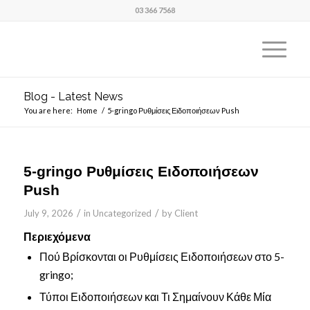
03 366 7568
Blog - Latest News
You are here:
Home
/
5-gringo Ρυθμίσεις Ειδοποιήσεων Push
5-gringo Ρυθμίσεις Ειδοποιήσεων
Push
/
/
July 9, 2026
in
Uncategorized
by
Client
Περιεχόμενα
Πού Βρίσκονται οι Ρυθμίσεις Ειδοποιήσεων στο 5-
gringo;
Τύποι Ειδοποιήσεων και Τι Σημαίνουν Κάθε Μία