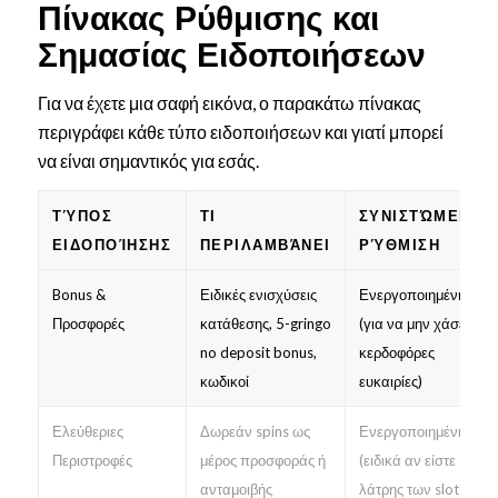
Πίνακας Ρύθμισης και
Σημασίας Ειδοποιήσεων
Για να έχετε μια σαφή εικόνα, ο παρακάτω πίνακας
περιγράφει κάθε τύπο ειδοποιήσεων και γιατί μπορεί
να είναι σημαντικός για εσάς.
ΤΎΠΟΣ
ΤΙ
ΣΥΝΙΣΤΏΜΕΝΗ
ΕΙΔΟΠΟΊΗΣΗΣ
ΠΕΡΙΛΑΜΒΆΝΕΙ
ΡΎΘΜΙΣΗ
Bonus &
Ειδικές ενισχύσεις
Ενεργοποιημένη
Προσφορές
κατάθεσης, 5-gringo
(για να μην χάσετε
no deposit bonus,
κερδοφόρες
κωδικοί
ευκαιρίες)
Ελεύθεριες
Δωρεάν spins ως
Ενεργοποιημένη
Περιστροφές
μέρος προσφοράς ή
(ειδικά αν είστε
ανταμοιβής
λάτρης των slots)